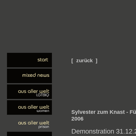
[ zurück ]
Sylvester zum Knast - F
2006
Demonstration 31.12.