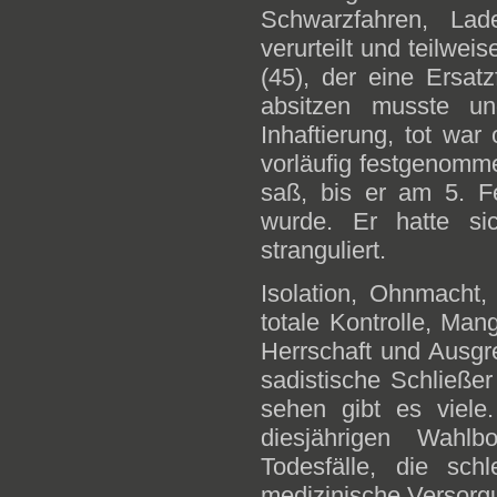
Schwarzfahren, Lad
verurteilt und teilwei
(45), der eine Ersat
absitzen musste u
Inhaftierung, tot war
vorläufig festgenomme
saß, bis er am 5. Fe
wurde. Er hatte si
stranguliert.
Isolation, Ohnmacht, 
totale Kontrolle, Man
Herrschaft und Ausgr
sadistische Schließe
sehen gibt es viele
diesjährigen Wahlb
Todesfälle, die sc
medizinische Versor